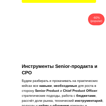
-60%
(popular)
Инструменты Senior-продакта и
CPO
Будем разбирать и прокачивать на практических
кейсах все
навыки
,
необходимые
для роста в
сторону
Senior Product
и
Chief Product Officer
:
стратегические подходы, работа с
бюджетами
,
рассчёт доли рынка, технический
инструментарий
,
подходы к
найму
и
обучению
команды и