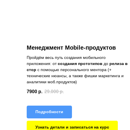
Менеджмент Mobile-продуктов
Пройдём весь путь создания мобильного
приложения: от
создания прототипов
до
релиза в
стор
с помощью персонального ментора (+
технические нюансы, а также фишки маркетинга и
аналитики моб.продуктов)
7900
р.
29.000
р.
Подробности
Узнать детали и записаться на курс