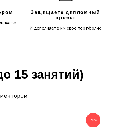
ором
Защищаете дипломный
проект
авляете
И дополняете им свое портфолио
до 15 занятий)
 ментором
-70%