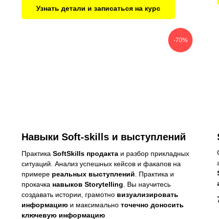
Узнать детали и записаться на курс
-70%
Навыки Soft-skills и выступлений
Практика
SoftSkills продакта
и разбор прикладных
ситуаций. Анализ успешных кейсов и факапов на
примере
реальных выступлений
. Практика и
прокачка
навыков Storytelling
. Вы научитесь
создавать истории, грамотно
визуализировать
информацию
и максимально
точечно доносить
ключевую информацию