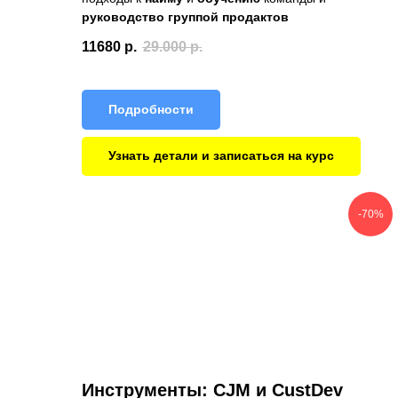
руководство группой продактов
11680
р.
29.000
р.
Подробности
Узнать детали и записаться на курс
-70%
Инструменты: CJM и CustDev