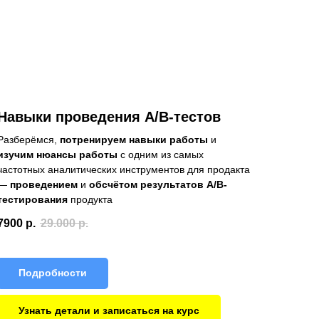
Навыки проведения A/B-тестов
Разберёмся,
потренируем навыки работы
и
изучим нюансы работы
с одним из самых
частотных аналитических инструментов для продакта
—
проведением
и
обсчётом результатов A/B-
тестирования
продукта
7900
р.
29.000
р.
Подробности
Узнать детали и записаться на курс