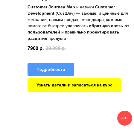
Customer Journey Map
и навыки
Customer
Development
(CustDev) — важные, и ценнные для
компании, навыки продакт-менеджера, которые
помогают быстрее улавливать
обратную связь от
пользователей
и правильно
проектировать
развитие
продукта
7900
р.
29.000
р.
Подробности
Узнать детали и записаться на курс
-70%