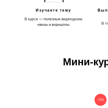
Изучаете тему
Вып
В курсе — полезные видеоуроки,
В т
квизы и воркшопы
Мини-кур
-70%