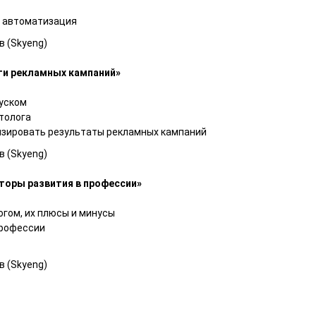
и автоматизация
 (Skyeng)
ти рекламных кампаний
»
пуском
толога
изировать результаты рекламных кампаний
 (Skyeng)
торы развития в профессии
»
гом, их плюсы и минусы
профессии
 (Skyeng)