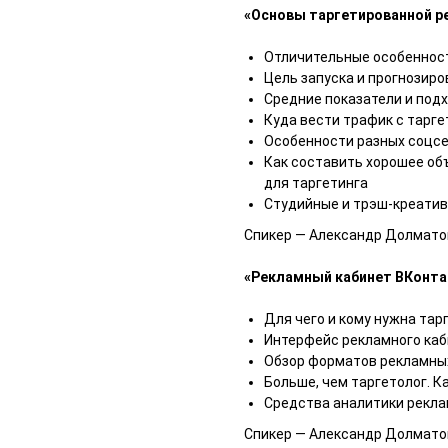
«Основы таргетированной 
Отличительные особеннос
Цель запуска и прогнозир
Средние показатели и под
Куда вести трафик с тарг
Особенности разных соцс
Как составить хорошее об
для таргетинга
Студийные и трэш-креативы
Спикер — Александр Долматов
«Рекламный кабинет ВКонта
Для чего и кому нужна тар
Интерфейс рекламного каб
Обзор форматов рекламных
Больше, чем таргетолог. К
Средства аналитики рекла
Спикер — Александр Долматов