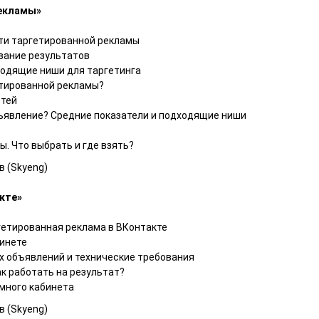
рекламы»
ти таргетированной рекламы
ование результатов
ходящие ниши для таргетинга
етированной рекламы?
етей
ъявление? Средние показатели и подходящие ниши
. Что выбрать и где взять?
 (Skyeng)
кте»
гетированная реклама в ВКонтакте
инете
 объявлений и технические требования
ак работать на результат?
много кабинета
 (Skyeng)