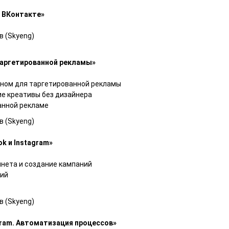
 ВК
онтакте»
 (Skyeng)
таргетированной рекламы
»
ном для таргетированной рекламы
е креативы без дизайнера
анной рекламе
 (Skyeng)
k и Instagram»
инета и создание кампаний
ний
 (Skyeng)
gram. Автоматизация процессов»