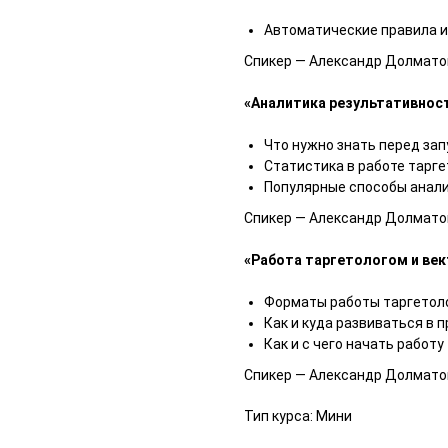
Автоматические правила 
Спикер — Александр Долматов
«Аналитика результативнос
Что нужно знать перед за
Статистика в работе тарге
Популярные способы анал
Спикер — Александр Долматов
«Работа таргетологом и век
Форматы работы таргетоло
Как и куда развиваться в 
Как и с чего начать работу
Спикер — Александр Долматов
Тип курса: Мини