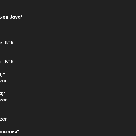
х в Java"
в, ВТБ
в, ВТБ
1)"
azon
2)"
azon
azon
ражения"