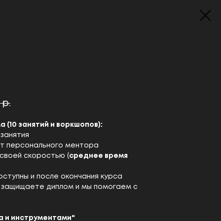
р.
 (10 занятий и воркшопов):
 занятия
от персонального ментора
 своей скоростью (
среднее время
оступны и после окончания курса
ы защищаете диплом и мы помогаем с
a и инструментами"