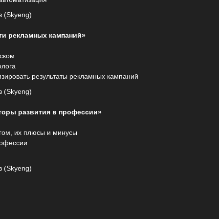
 (Skyeng)
ти рекламных кампаний»
уском
олога
зировать результаты рекламных кампаний
 (Skyeng)
кторы развития в профессии»
гом, их плюсы и минусы
рофессии
 (Skyeng)