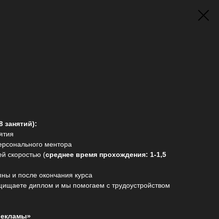
8 занятий):
ятия
персонального ментора
ей скоростью (
среднее время прохождения: 1-1,5
пны и после окончания курса
ащищаете диплом и мы помогаем с трудоустройством
рекламы»