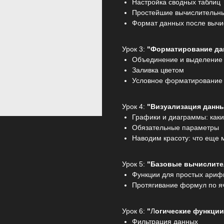
Настройка сводных таблиц
Простейшие вычислительн
Формат данных после вычи
Урок 3:
"Форматирование да
Объединение и выделение 
Заливка цветом
Условное форматирование
Урок 4:
"Визуализация данн
Графики и диаграммы: каки
Обязательные параметры
Наводим красоту: что еще 
Урок 5:
"Базовые вычислите
Функции для простых ариф
Протягивание формул по я
Урок 6:
"
Л
огические функции
Фильтрация данных