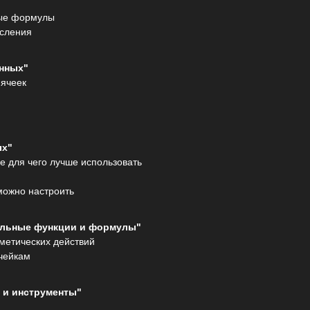
ые формулы
сления
нных"
ячеек
ых"
е для чего лучше использовать
можно настроить
льные функции и формулы"
метических действий
чейкам
 и инструменты"