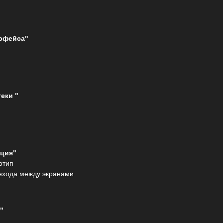
рфейса"
еки "
ация"
отип
ехода между экранами
"