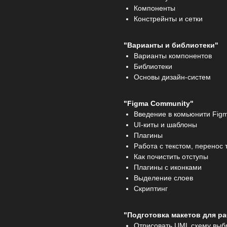
Компоненты
Констрейнты и сетки
"Варианты и библиотеки"
Варианты компонентов
Библиотеки
Основы дизайн-систем
"Figma Community"
Введение в комьюнити Fig
UI-киты и шаблоны
Плагины
Работа с текстом, перенос 
Как почистить отступы
Плагины с иконками
Выделение слоев
Скриптинг
"Подготовка макетов для р
Отрисовать UML схему выб