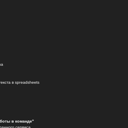
ma
текста в spreadsheets
аботы в команде"
ранного сервиса