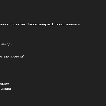
ения проектом. Таск-трекеры. Планирование и
омандой
стью проекта"
оектом
льтации