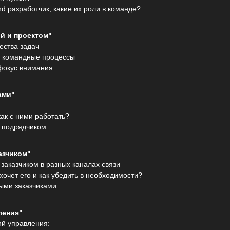
nd разработчик, какие их роли в команде?
й и проектом"
ества задач
, командные процессы
фокус внимания
ами"
как с ними работать?
 подрядчиком
азчиком"
заказчиком в разных каналах связи
 хочет его и как убедить в необходимости?
ыми заказчиками
ления"
й управления: