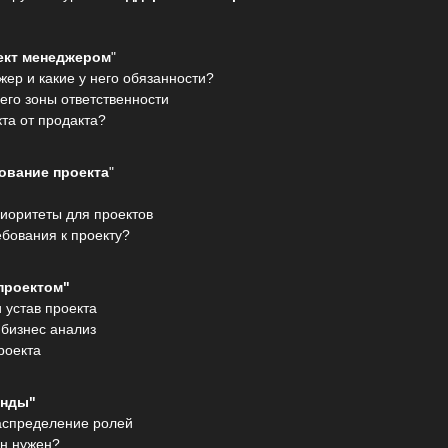
ект менеджером
"
жер и какие у него обязанности?
его зоны ответственности
та от продакта?
ование проекта
"
иоритеты для проектов
ебования к проекту?
проектом"
 устав проекта
 бизнес анализ
роекта
анды"
аспределение ролей
он нужен?