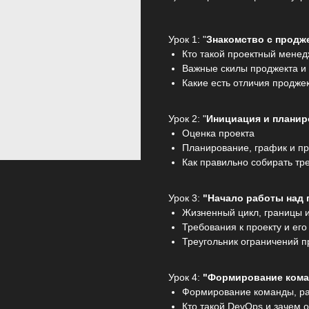
Урок 1: "
Знакомство с продж
Кто такой проектный менед
Важные скилы проджекта и 
Какие есть отличия проджек
Урок 2: "
Инициация и планир
Оценка проекта
Планирование, график и пр
Как правильно собирать тр
Урок 3:
"Начало работы над 
Жизненный цикл, границы и
Требования к проекту и его
Треугольник ограничений п
Урок 4:
"Формирование ком
Формирование команды, р
Кто такой DevOps и зачем 