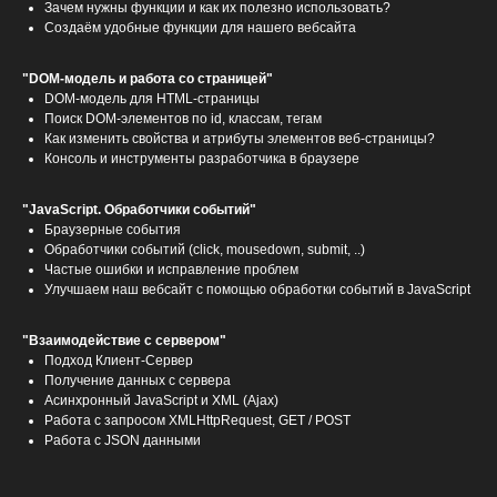
Зачем нужны функции и как их полезно использовать?
Создаём удобные функции для нашего вебсайта
"DOM-модель и работа со страницей"
DOM-модель для HTML-страницы
Поиск DOM-элементов по id, классам, тегам
Как изменить свойства и атрибуты элементов веб-страницы?
Консоль и инструменты разработчика в браузере
"JavaScript. Обработчики событий"
Браузерные события
Обработчики событий (click, mousedown, submit, ..)
Частые ошибки и исправление проблем
Улучшаем наш вебсайт с помощью обработки событий в JavaScript
"Взаимодействие с сервером"
Подход Клиент-Сервер
Получение данных с сервера
Асинхронный JavaScript и XML (Ajax)
Работа с запросом XMLHttpRequest, GET / POST
Работа с JSON данными