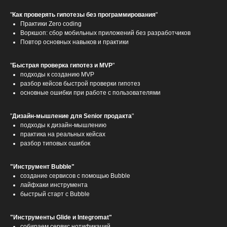
"
Как проверять гипотезы без программирования
"
Практики Zero coding
Воркшоп: сбор мобильных приложений без разработчиков
Повтор основных навыков и практики
"
Быстрая проверка гипотез и MVP
"
подходы к созданию MVP
разбор кейсов быстрой проверки гипотез
основные ошибки при работе с пользователями
"
Дизайн-мышление для Senior продакта
"
подходы к дизайн-мышлению
практика на реальных кейсах
разбор типовых ошибок
"Инструмент Bubble"
создание сервисов с помощью Bubble
лайфхаки инструмента
быстрый старт с Bubble
"Инструменты Glide и Integromat"
cобираем сервис нотификаций