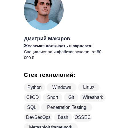
Дмитрий Макаров
Желаемая должность и зарплата:
Специалист по инфобезопасности, от 80
000 ₽
Стек технологий:
Linux
Python
Windows
CI/CD
Snort
Git
Wireshark
SQL
Penetration Testing
DevSecOps
Bash
OSSEC
Metasploit framework