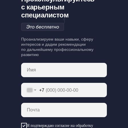
с карьерным
специалистом
3 курса на выбор это отличная
возможность начать карьру в IT и
определиться какое направление вам
больше подходит. Наша команда
Проанализируем ваши навыки, сферу
карьерных специалистов поможет
интересов и дадим рекомендации
подобрать подходящие именно для
по дальнейшему профессиональному
вас курсы.
развитию
Заполните поля и мы с вами свя
Имя
+7
Почта
Я подтверждаю согласие на обработку