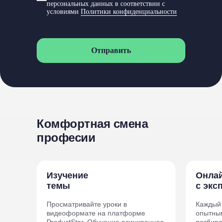
персональных данных в соответствии с
условиями
Политики конфиденциальности
Отправить
Комфортная смена
професии
Изучение
Онла
темы
с экс
Просматривайте уроки в
Каждый
видеоформате на платформе
опытным