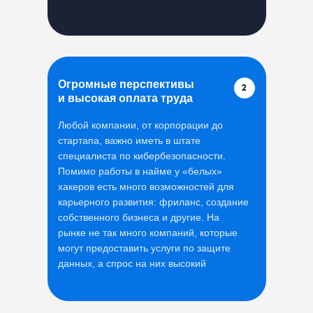
Огромные перспективы
и высокая оплата труда
Любой компании, от корпорации до
стартапа, важно иметь в штате
специалиста по кибербезопасности.
Помимо работы в найме у «белых»
хакеров есть много возможностей для
карьерного развития: фриланс, создание
собственного бизнеса и другие. На
рынке не так много компаний, которые
могут предоставить услуги по защите
данных, а спрос на них высокий