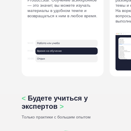
ProductStar. Обучение асинхронное
разбир
— это значит, вы можете изучать
темы и 
материалы в удобном темпе и
На вор
возвращаться к ним в любое время.
вопросы
выполни
<
Будете учиться у
экспертов
>
Только практики c большим опытом