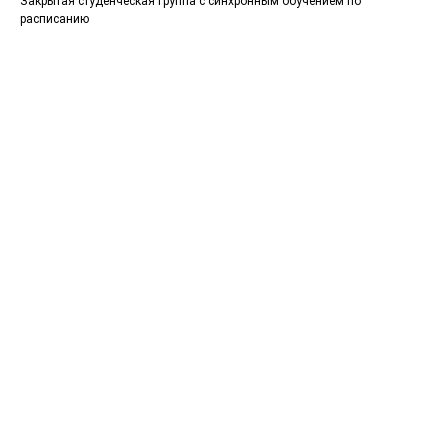
Закрытая студенческая группа с синхронным обучением по
расписанию