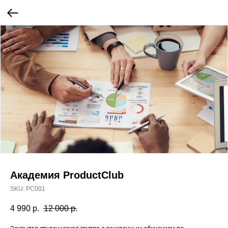
Академия ProductClub
SKU:
PC001
4 990
р.
12 000
р.