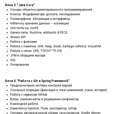
Блок 2: "Java Core"
Основы объектно-ориентированного программирования
Классы. Модификаторы доступа, наследование
Полиморфизм. Абстракции и интерфейсы
InMemory хранение данных — коллекции
Unit-тесты на Junit5
Generic-типы. Runtime, wildcards & PECS
Stream API
Работа с файлами
Работа с памятью JVM. Heap, stack, Garbage collector, VisualVM
Работа с сетью. UPD, TCP/HTTP, OSI
JVM и сборщики мусора
SQL
Логирование
...
Блок 3: "Работа с Git и Spring Framework"
Предназначение системы контроля версий
Основные операции (фиксация и откат изменений, поиск, история)
Работа с сервисом GitHub
Ветки, слияние веток и разрешение конфликтов
Командная работа
Dependency Injection. Поле, конструктор, сеттер
Системы автоматической сборки Java-проектов. Gradle, Maven