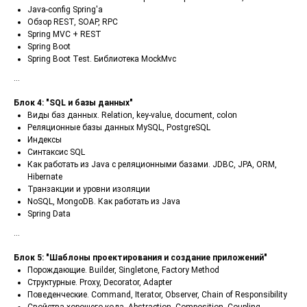
Java-config Spring'a
Обзор REST, SOAP, RPC
Spring MVC + REST
Spring Boot
Spring Boot Test. Библиотека MockMvc
...
Блок 4: "SQL и базы данных"
Виды баз данных. Relation, key-value, document, colon
Реляционные базы данных MySQL, PostgreSQL
Индексы
Синтаксис SQL
Как работать из Java c реляционными базами. JDBC, JPA, ORM,
Hibernate
Транзакции и уровни изоляции
NoSQL, MongoDB. Как работать из Java
Spring Data
...
Блок 5: "Шаблоны проектирования и создание приложений"
Порождающие. Builder, Singletone, Factory Method
Структурные. Proxy, Decorator, Adapter
Поведенческие. Command, Iterator, Observer, Chain of Responsibility