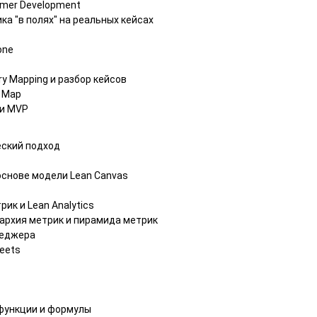
mer Development
ка "в полях" на реальных кейсах
one
ry Mapping и разбор кейсов
y Map
 и MVP
ческий подход
основе модели Lean Canvas
ик и Lean Analytics
архия метрик и пирамида метрик
неджера
eets
функции и формулы