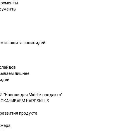
трументы
трументы
ем и защита своих идей
 слайдов
асываем лишнее
 идей
2: "Навыки для Middle-продакта"
РОКАЧИВАЕМ HARDSKILLS
 развития продукта
джера