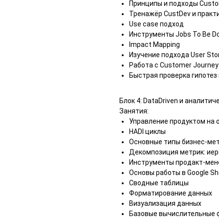
Принципы и подходы Custo
Тренажёр CustDev и практи
Use case подход
Инструменты Jobs To Be D
Impact Mapping
Изучение подхода User Sto
Работа с Customer Journe
Быстрая проверка гипотез
Блок 4: DataDriven и аналити
Занятия:
Управление продуктом на 
HADI циклы
Основные типы бизнес-метр
Декомпозиция метрик: иер
Инструменты продакт-ме
Основы работы в Google Sh
Сводные таблицы
Форматирование данных
Визуализация данных
Базовые вычислительные 