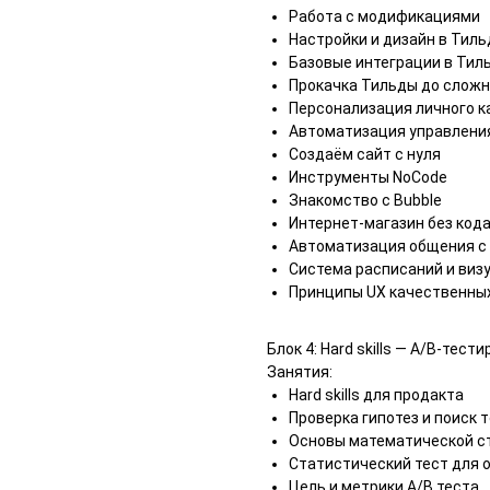
Работа с модификациями
Настройки и дизайн в Тиль
Базовые интеграции в Тил
Прокачка Тильды до сложн
Персонализация личного к
Автоматизация управлени
Создаём сайт с нуля
Инструменты NoCode
Знакомство с Bubble
Интернет-магазин без код
Автоматизация общения с 
Система расписаний и виз
Принципы UX качественны
Блок 4: Hard skills — A/B-тест
Занятия:
Hard skills для продакта
Проверка гипотез и поиск 
Основы математической ст
Статистический тест для 
Цель и метрики A/B теста