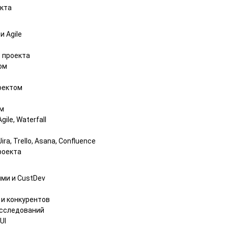
укта
 Agile
 проекта
ом
оектом
ом
ile, Waterfall
a, Trello, Asana, Confluence
роекта
ями и CustDev
 и конкурентов
исследований
UI