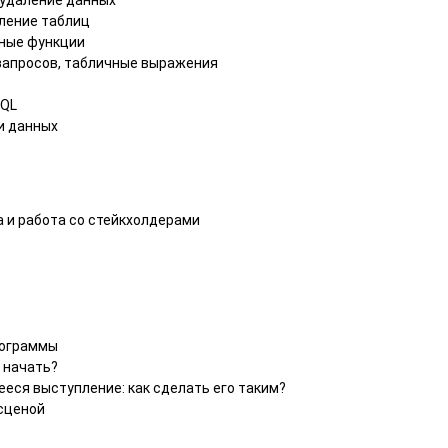
 удаление данных
аление таблиц
нные функции
запросов, табличные выражения
SQL
и данных
кта и работа со стейкхолдерами
рограммы
о начать?
еся выступление: как сделать его таким?
 сценой