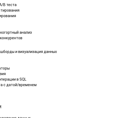
A/B теста
стирования
ирования
 когортный анализ
 конкурентов
дашборды и визуализация данных
аторы
вия
операции в SQL
та с датой/временем
M