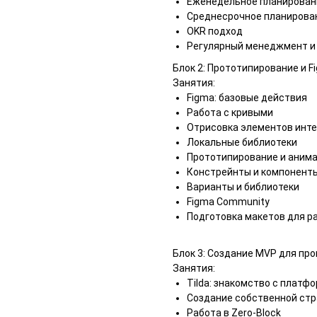
Еженедельное планирован
Cреднесрочное планирова
OKR подход
Регулярный менеджмент и 
Блок 2: Прототипирование и F
Занятия:
Figma: базовые действия
Работа с кривыми
Отрисовка элементов инт
Локальные библиотеки
Прототипирование и аним
Констрейнты и компонент
Варианты и библиотеки
Figma Community
Подготовка макетов для р
Блок 3: Создание MVP для про
Занятия:
Tilda: знакомство с платф
Создание собственной ст
Работа в Zero-Block