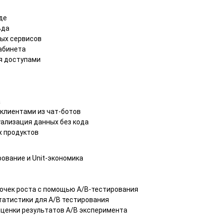
де
ьда
ых сервисов
абинета
я доступами
а
клиентами из чат-ботов
уализация данных без кода
х продуктов
ирование и Unit-экономика
точек роста с помощью A/B-тестирования
атистики для A/B тестирования
оценки результатов A/B эксперимента