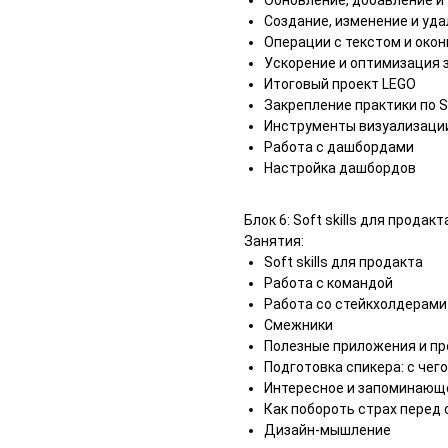
Обновление, добавление и
Создание, изменение и уд
Операции с текстом и око
Ускорение и оптимизация 
Итоговый проект LEGO
Закрепление практики по 
Инструменты визуализаци
Работа с дашбордами
Настройка дашбордов
Блок 6: Soft skills для прода
Занятия:
Soft skills для продакта
Работа с командой
Работа со стейкхолдерами
Смежники
Полезные приложения и п
Подготовка спикера: с чег
Интересное и запоминающе
Как побороть страх перед
Дизайн-мышление