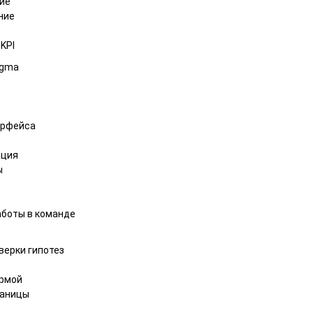
ие
ние
KPI
igma
ерфейса
ация
ы
аботы в команде
верки гипотез
ормой
раницы