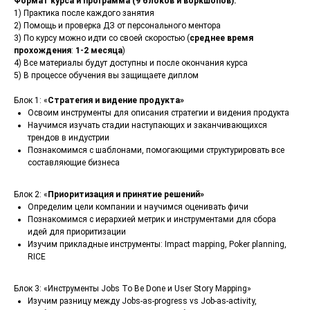
Формат курса и программа (9 блоков и воркшопов):
1) Практика после каждого занятия
2) Помощь и проверка ДЗ от персонального ментора
3) По курсу можно идти со своей скоростью (
среднее время
прохождения
:
1-2 месяца
)
4) Все материалы будут доступны и после окончания курса
5) В процессе обучения вы защищаете диплом
Блок 1: «
Стратегия и видение продукта»
Освоим инструменты для описания стратегии и видения продукта
Научимся изучать стадии наступающих и заканчивающихся
трендов в индустрии
Познакомимся с шаблонами, помогающими структурировать все
составляющие бизнеса
Блок 2: «
Приоритизация и принятие решений»
Определим цели компании и научимся оценивать фичи
Познакомимся с иерархией метрик и инструментами для сбора
идей для приоритизации
Изучим прикладные инструменты: Impact mapping, Poker planning,
RICE
Блок 3: «Инструменты Jobs To Be Done и User Story Mapping»
Изучим разницу между Jobs-as-progress vs Job-as-activity,