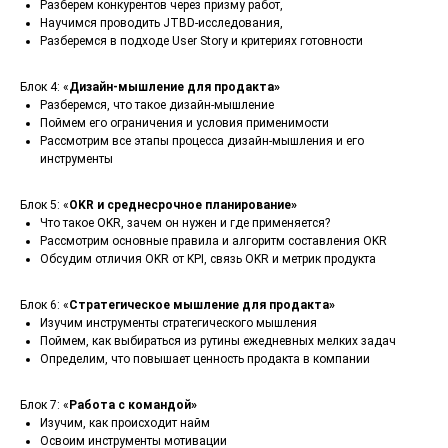
Разберем конкурентов через призму работ,
Научимся проводить JTBD-исследования,
Разберемся в подходе User Story и критериях готовности
Блок 4: «
Дизайн-мышление для продакта»
Разберемся, что такое дизайн-мышление
Поймем его ограничения и условия применимости
Рассмотрим все этапы процесса дизайн-мышления и его
инструменты
Блок 5: «
OKR и среднесрочное планирование»
Что такое OKR, зачем он нужен и где применяется?
Рассмотрим основные правила и алгоритм составления OKR
Обсудим отличия OKR от KPI, связь OKR и метрик продукта
Блок 6: «
Стратегическое мышление для продакта»
Изучим инструменты стратегического мышления
Поймем, как выбираться из рутины ежедневных мелких задач
Определим, что повышает ценность продакта в компании
Блок 7: «
Работа с командой»
Изучим, как происходит найм
Освоим инструменты мотивации