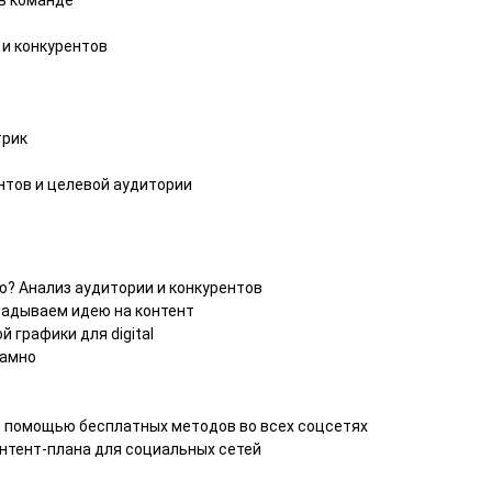
 в команде
 и конкурентов
трик
тов и целевой аудитории
ю? Анализ аудитории и конкурентов
ладываем идею на контент
 графики для digital
ламно
с помощью бесплатных методов во всех соцсетях
онтент-плана для социальных сетей