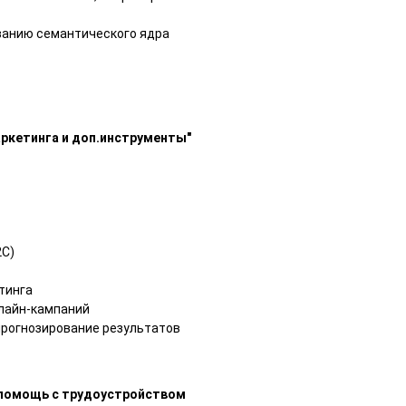
ванию семантического ядра
маркетинга и доп.инструменты"
2C)
тинга
лайн-кампаний
рогнозирование результатов
и помощь с трудоустройством