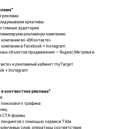
клама"
я реклама
придумываем креативы
 кастомные аудитории
птимизируем рекламную кампанию
 компании во «ВКонтакте»
компании в Facebook + Instagram
зных объектов продвижения — Яндекс.Метрика и
акте» и рекламный кабинет myTarget
ok + Instagram
в и контекстная реклама"
ля
 поискового трафика
аниц
и CTA-формы
 лендингов с помощью сервиса Tilda
 ключевых слов, операторы соответствия.