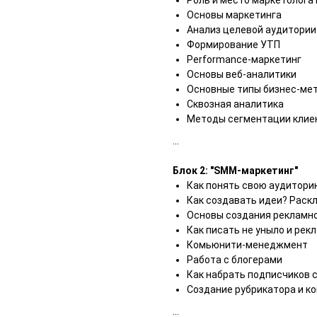
Роль и место маркетолога
Основы маркетинга
Анализ целевой аудитории
Формирование УТП
Performance-маркетинг
Основы веб-аналитики
Основные типы бизнес-ме
Сквозная аналитика
Методы сегментации клиен
...
Блок 2: "SMM-маркетинг"
Как понять свою аудитори
Как создавать идеи? Раск
Основы создания рекламной
Как писать не уныло и рек
Комьюнити-менеджмент
Работа с блогерами
Как набрать подписчиков 
Создание рубрикатора и к
...