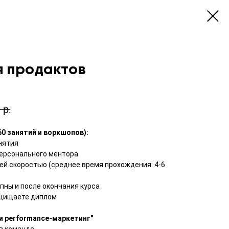
я продактов
р.
0 занятий и воркшопов):
нятия
персонального ментора
оей скоростью (среднее время прохождения: 4-6
пны и после окончания курса
ащищаете диплом
 и performance-маркетинг"