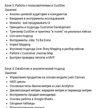
Блок 3: Работа с пользователями и CustDev
Занятия:
Анализ целевой аудитории и конкурентов
Введения в инструменты исследований
Мокапы - как продумывать UI
Принципы и подходы Customer Development
Тренажёр CustDev и практика "в полях" на реальных кейсах
Use case подход
Инструменты Jobs To Be Done
Impact Mapping
Изучение подхода User Story Mapping и разбор кейсов
Работа с Customer Journey Map
Быстрая проверка гипотез и MVP
Блок 4: DataDriven и аналитический подход
Занятия:
Управление продуктом на основе модели Lean Canvas
HADI циклы
Основные типы бизнес-метрик и Lean Analytics
Декомпозиция метрик: иерархия метрик и пирамида метрик
Инструменты продакт-менеджера
Основы работы в Google Sheets
Сводные таблицы
Форматирование данных