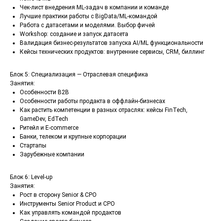
Чек-лист внедрения ML-задач в компании и команде
Лучшие практики работы с BigData/ML-командой
Работа с датасетами и моделями. Выбор фичей
Workshop: создание и запуск датасета
Валидация бизнес-результатов запуска AI/ML функциональности
Кейсы технических продуктов: внутренние сервисы, CRM, биллинг
Блок 5: Специализация — Отраслевая специфика
Занятия:
Особенности B2B
Особенности работы продакта в оффлайн-бизнесах
Как растить компетенции в разных отраслях: кейсы FinTech,
GameDev, EdTech
Ритейл и E-commerce
Банки, телеком и крупные корпорации
Стартапы
Зарубежные компании
Блок 6: Level-up
Занятия:
Рост в сторону Senior & CPO
Инструменты Senior Product и CPO
Как управлять командой продактов