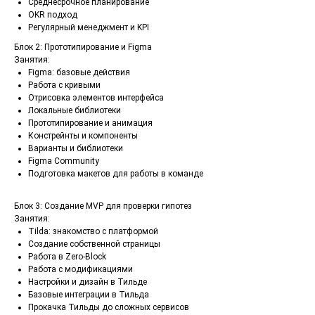
Cреднесрочное планирование
OKR подход
Регулярный менеджмент и KPI
Блок 2: Прототипирование и Figma
Занятия:
Figma: базовые действия
Работа с кривыми
Отрисовка элементов интерфейса
Локальные библиотеки
Прототипирование и анимация
Констрейнты и компоненты
Варианты и библиотеки
Figma Community
Подготовка макетов для работы в команде
Блок 3: Создание MVP для проверки гипотез
Занятия:
Tilda: знакомство с платформой
Создание собственной страницы
Работа в Zero-Block
Работа с модификациями
Настройки и дизайн в Тильде
Базовые интеграции в Тильда
Прокачка Тильды до сложных сервисов