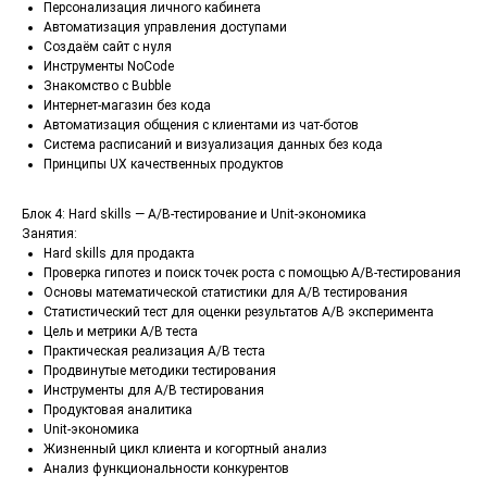
Персонализация личного кабинета
Автоматизация управления доступами
Создаём сайт с нуля
Инструменты NoCode
Знакомство с Bubble
Интернет-магазин без кода
Автоматизация общения с клиентами из чат-ботов
Система расписаний и визуализация данных без кода
Принципы UX качественных продуктов
Блок 4: Hard skills — A/B-тестирование и Unit-экономика
Занятия:
Hard skills для продакта
Проверка гипотез и поиск точек роста с помощью A/B-тестирования
Основы математической статистики для A/B тестирования
Статистический тест для оценки результатов A/B эксперимента
Цель и метрики A/B теста
Практическая реализация A/B теста
Продвинутые методики тестирования
Инструменты для A/B тестирования
Продуктовая аналитика
Unit-экономика
Жизненный цикл клиента и когортный анализ
Анализ функциональности конкурентов