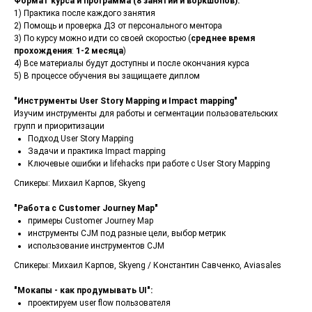
Формат курса и программа (8 занятий и воркшопов):
1) Практика после каждого занятия
2) Помощь и проверка ДЗ от персонального ментора
3) По курсу можно идти со своей скоростью (
среднее время
прохождения
:
1-2 месяца
)
4) Все материалы будут доступны и после окончания курса
5) В процессе обучения вы защищаете диплом
"Инструменты User Story Mapping и Impact mapping"
Изучим инструменты для работы и сегментации пользовательских
групп и приоритизации
Подход User Story Mapping
Задачи и практика Impact mapping
Ключевые ошибки и lifehacks при работе с User Story Mapping
Спикеры: Михаил Карпов, Skyeng
"Работа с Customer Journey Map"
примеры Customer Journey Map
инструменты CJM под разные цели, выбор метрик
использование инструментов CJM
Спикеры: Михаил Карпов, Skyeng / Константин Савченко, Aviasales
"Мокапы - как продумывать UI":
проектируем user flow пользователя