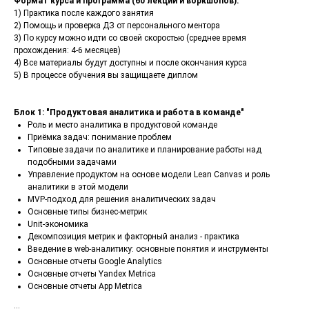
Формат курса и программа (60 лекций и воркшопов):
1) Практика после каждого занятия
2) Помощь и проверка ДЗ от персонального ментора
3) По курсу можно идти со своей скоростью (среднее время
прохождения: 4-6 месяцев)
4) Все материалы будут доступны и после окончания курса
5) В процессе обучения вы защищаете диплом
Блок 1: "Продуктовая аналитика и работа в команде"
Роль и место аналитика в продуктовой команде
Приёмка задач: понимание проблем
Типовые задачи по аналитике и планирование работы над
подобными задачами
Управление продуктом на основе модели Lean Canvas и роль
аналитики в этой модели
MVP-подход для решения аналитических задач
Основные типы бизнес-метрик
Unit-экономика
Декомпозиция метрик и факторный анализ - практика
Введение в web-аналитику: основные понятия и инструменты
Основные отчеты Google Analytics
Основные отчеты Yandex Metrica
Основные отчеты App Metrica
...