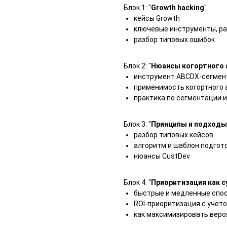
Блок 1: "
Growth hacking
"
кейсы Growth
ключевые инструменты, ра
разбор типовых ошибок
Блок 2: "
Нюансы когортного 
инструмент ABCDX-сегмен
применимость когортного 
практика по сегментации и
Блок 3: "
Принципы и подходы
разбор типовых кейсов
алгоритм и шаблон подгот
нюансы CustDev
Блок 4: "
Приоритизация как с
быстрые и медленные спо
ROI-приоритизация с учёт
как максимизировать веро