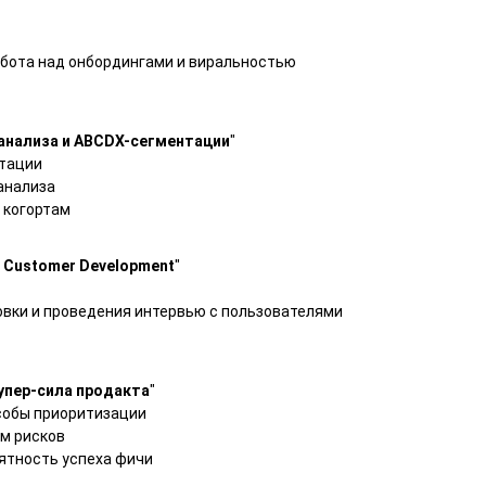
бота над онбордингами и виральностью
анализа и ABCDX-сегментации
"
тации
анализа
 когортам
 Customer Development
"
овки и проведения интервью с пользователями
упер-сила продакта
"
собы приоритизации
ом рисков
ятность успеха фичи