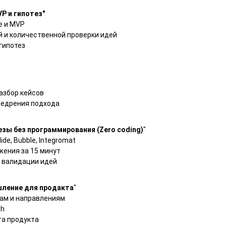
P и гипотез"
е и MVP
 и количественной проверки идей
гипотез
азбор кейсов
недрения подхода
езы без программирования (Zero coding)
"
ide, Bubble, Integromat
жения за 15 минут
 валидации идей
ление для продакта
"
кам и направлениям
th
та продукта