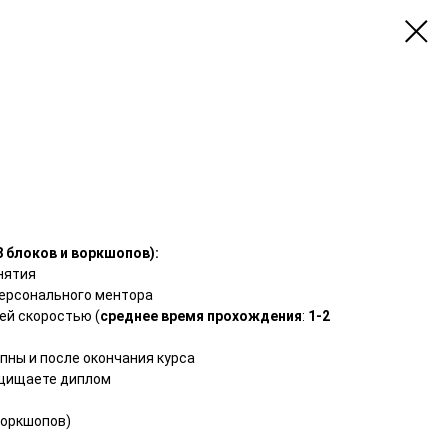
8 блоков и воркшопов):
нятия
персонального ментора
оей скоростью (
среднее время прохождения
:
1-2
пны и после окончания курса
ащищаете диплом
воркшопов)