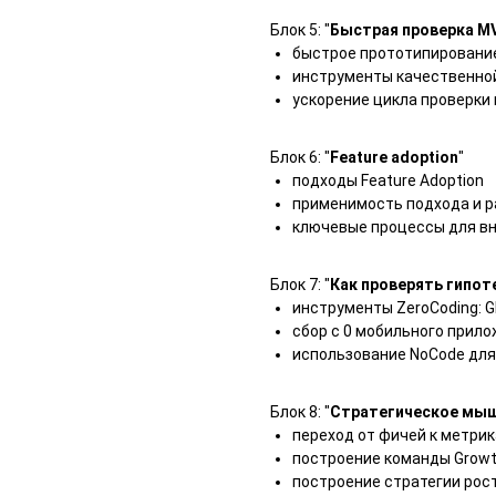
Блок 5: "
Быстрая проверка MV
быстрое прототипировани
инструменты качественной
ускорение цикла проверки 
Блок 6: "
Feature adoption
"
подходы Feature Adoption
применимость подхода и р
ключевые процессы для в
Блок 7: "
Как проверять гипот
инструменты ZeroCoding: Gl
сбор с 0 мобильного прило
использование NoCode для
Блок 8: "
Стратегическое мыш
переход от фичей к метри
построение команды Grow
построение стратегии рос