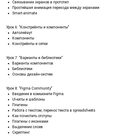
Связывание экранов в прототип
Простейшая анимация перехода между экранами
Smart-animate
Урок 6: "Констрейнты и компоненты"
Автолейаут
Компоненты
Констрейнты и сетки
Урок 7: "Варианты и библиотеки"
Варианты компонентов
Библиотеки
Основы дизайн-систем
Урок 8: "Figma Community"
Введение в комьюнити Figma
UI-киты и шаблоны
Плагины
Работа с текстом, перенос текста в spreadsheets
Как почистить отступы
Плагины с иконками
Выделение слоев
Скриптинг