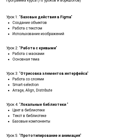
Программа курса (10 уроков и воркшопов)
Урок 1: "
Базовые действия в Figma
"
Создание объектов
Работа с текстом
Использование изображений
Урок 2: "
Работа с кривыми
"
Работа с масками
Основная тема
Урок 3: "
Отрисовка элементов интерфейса
"
Работа со слоями
Smart-selection
Arrage, Align, Distribute
Урок 4: "
Локальные библиотеки
"
Цвет в библиотеке
Текст в библиотеке
Базовые компоненты
Урок 5: "
Прототипирование и анимация
"