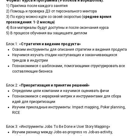
Формат курса и программа (9 блоков и воркшопов):
1) Практика после каждого занятия
2) Помощь и проверка ДЗ от персонального ментора
3) По курсу можно идти со своей скоростью (
среднее время
прохождения
:
1-2 месяца
)
4) Все материалы будут доступны и после окончания курса
5) В процессе обучения вы защищаете диплом
Блок 1: «
Стратегия и видение продукта»
Освоим инструменты для описания стратегии и видения продукта
Научимся изучать стадии наступающих и заканчивающихся
трендов в индустрии
Познакомимся с шаблонами, помогающими структурировать все
составляющие бизнеса
Блок 2: «
Приоритизация и принятие решений»
Определим цели компании и научимся оценивать фичи
Познакомимся с иерархией метрик и инструментами для сбора
идей для приоритизации
Изучим прикладные инструменты: Impact mapping, Poker planning,
RICE
Блок 3: «Инструменты Jobs To Be Done и User Story Mapping»
Изучим разницу между Jobs-as-progress vs Job-as-activity,