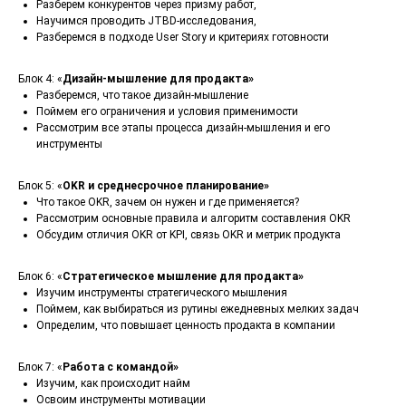
Разберем конкурентов через призму работ,
Научимся проводить JTBD-исследования,
Разберемся в подходе User Story и критериях готовности
Блок 4: «
Дизайн-мышление для продакта»
Разберемся, что такое дизайн-мышление
Поймем его ограничения и условия применимости
Рассмотрим все этапы процесса дизайн-мышления и его
инструменты
Блок 5: «
OKR и среднесрочное планирование»
Что такое OKR, зачем он нужен и где применяется?
Рассмотрим основные правила и алгоритм составления OKR
Обсудим отличия OKR от KPI, связь OKR и метрик продукта
Блок 6: «
Стратегическое мышление для продакта»
Изучим инструменты стратегического мышления
Поймем, как выбираться из рутины ежедневных мелких задач
Определим, что повышает ценность продакта в компании
Блок 7: «
Работа с командой»
Изучим, как происходит найм
Освоим инструменты мотивации