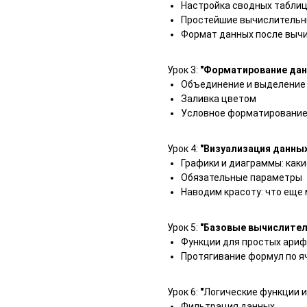
Настройка сводных табли
Простейшие вычислитель
Формат данных после выч
Урок 3:
"Форматирование дан
Объединение и выделение
Заливка цветом
Условное форматировани
Урок 4:
"Визуализация данны
Графики и диаграммы: каки
Обязательные параметры
Наводим красоту: что еще
Урок 5:
"Базовые вычислител
Функции для простых ари
Протягивание формул по я
Урок 6:
"
Логические функции 
Фильтрация данных