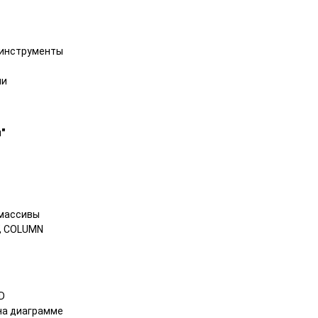
 инструменты
ии
и
"
массивы
W, COLUMN
D
на диаграмме