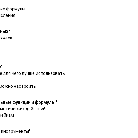
ц
ные формулы
исления
ных"
 ячеек
е
х"
е для чего лучше использовать
 можно настроить
ьные функции и формулы"
фметических действий
чейкам
и инструменты
"