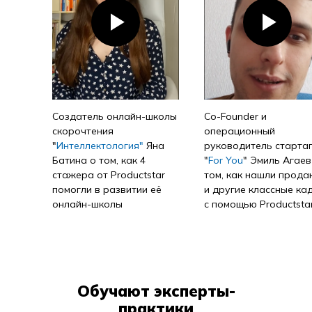
Создатель онлайн-школы
Co-Founder и
Создатель онлайн-школы
Co-Founder и
скорочтения
операционный
скорочтения
операционный
"
Интеллектология"
Яна
руководитель старта
"
Интеллектология"
Яна
руководитель старта
Батина о том, как 4
"
For You
" Эмиль Агаев
Батина о том, как 4
"
For You
" Эмиль Агаев
стажера от Productstar
том, как нашли продак
стажера от Productstar
том, как нашли прода
помогли в развитии её
и другие классные ка
помогли в развитии её
и другие классные ка
онлайн-школы
с помощью Productsta
онлайн-школы
с помощью Productsta
Обучают эксперты-
практики