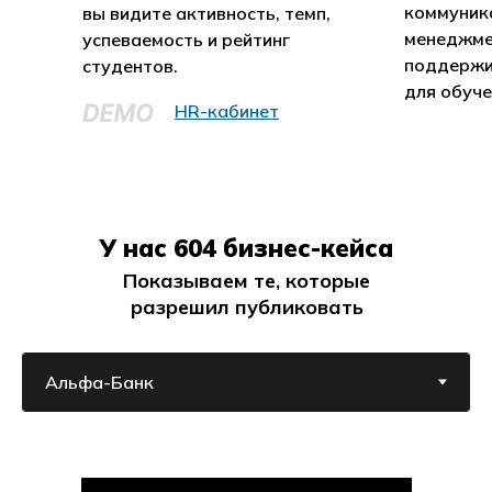
коммуник
вы видите активность, темп,
менеджме
успеваемость и рейтинг
поддержи
студентов.
для обуче
HR-кабинет
У нас 604 бизнес-кейса
Показываем те, которые
разрешил публиковать
клиент